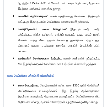
ஆழத்தில்
115
செ.மீ விட்டம் கொண்ட வட்ட வடிவ அடிப்பாகம்
,
நேரடியாக
இயற்கை மண்ணில் அமைந்திருந்தது.
உலையின் சிறப்பியல்புகள்:
உலைப் பகுதியானது வெள்ளை நிறத்தைக்
காட்டியது
,
இதற்கு அதிக வெப்பநிலை காரணமாக இருக்கலாம்.
கண்டுபிடிக்கப்பட்ட கலைப் பொருட்கள்:
இரும்புக் கசடு
,
கசடு
பதிக்கப்பட்ட எரிந்த களிமண்
,
எளிதில் உடையக் கூடிய வாய்ப் பகுதி
கொண்ட காற்று வீசும் குழாய் அமைப்புத் துண்டுகள் மற்றும் ஒரு
கிரானைட் பலகை ஆகியவை உலைக்கு அருகில் சேகரிக்கப் பட்டு
உள்ளன.
கசடுகளின் மென்மையான மேற்பரப்பு:
உலைச் சுவர்களில் ஒட்டியிருந்த
சில இரும்புக் கசடுகள் மென்மையான மேற்பரப்பைக் கொண்டிருந்தன.
உலை வெப்பநிலை மற்றும் இரும்பு உற்பத்தி
உலை வெப்பநிலை:
கொடுமணலில் உள்ள உலை
1300
டிகிரி செல்சியஸ்
வெப்பநிலையை எட்டியிருக்கலாம்
,
இது இரும்பு ஆக்சைடுகளை
இரும்பாக குறைக்கத் தேவையான குறைந்தபட்ச வெப்பநிலையை விட
அதிகமாக உள்ளது, ஆனால் உலோகத்தின் உருகுநிலைக்கு கீழே உள்ளது.