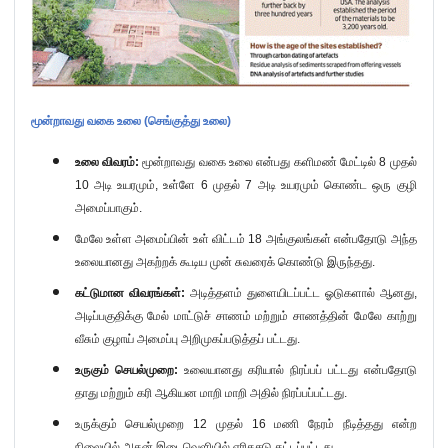
மூன்றாவது வகை உலை (செங்குத்து உலை)
உலை விவரம்:
மூன்றாவது வகை உலை என்பது களிமண் மேட்டில்
8
முதல்
10
அடி உயரமும்
,
உள்ளே
6
முதல்
7
அடி உயரமும் கொண்ட ஒரு குழி
அமைப்பாகும்.
மேலே உள்ள அமைப்பின் உள் விட்டம்
18
அங்குலங்கள் என்பதோடு அந்த
உலையானது அகற்றக் கூடிய முன் சுவரைக் கொண்டு இருந்தது.
கட்டுமான விவரங்கள்:
அடித்தளம் துளையிடப்பட்ட ஓடுகளால் ஆனது
,
அடிப்பகுதிக்கு மேல் மாட்டுச் சாணம் மற்றும் சாணத்தின் மேலே காற்று
வீசும் குழாய் அமைப்பு அறிமுகப்படுத்தப் பட்டது.
உருகும் செயல்முறை:
உலையானது கரியால் நிரப்பப் பட்டது என்பதோடு
தாது மற்றும் கரி ஆகியன மாறி மாறி அதில் நிரப்பப்பட்டது.
உருக்கும் செயல்முறை
12
முதல்
16
மணி நேரம் நீடித்தது என்ற
நிலையில் அதன் இடைவெளியில் எரிகசடு தட்டப்பட்டது.