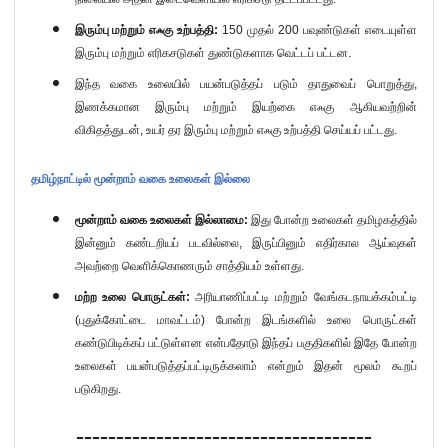
இரும்பு மற்றும் எஃகு உற்பத்தி:
150
முதல்
200
பவுண்டுகள் எடையுள்ள
இரும்பு மற்றும் எரிகசடுகள் துண்டுகளாக வெட்டப் பட்டன.
இந்த வகை உலையில் பயன்படுத்தப் படும் தாதுவைப் பொறுத்து,
இணக்கமான இரும்பு மற்றும் இயற்கை எஃகு ஆகியவற்றின்
விகிதத்துடன், உயர் தர இரும்பு மற்றும் எஃகு உற்பத்தி செய்யப் பட்டது.
தமிழ்நாட்டில் மூன்றாம் வகை உலைகள் இல்லை
மூன்றாம் வகை உலைகள் இல்லாமை:
இது போன்ற உலைகள் தமிழகத்தில்
இன்னும் கண்டறியப் படவில்லை
,
இருப்பினும் எதிர்கால ஆய்வுகள்
அவற்றை வெளிக்கொணரும் சாத்தியம் உள்ளது.
மற்ற உலை பொருட்கள்:
அரியாணிப்பட்டி மற்றும் வேங்கடநாயக்கம்பட்டி
(புதுக்கோட்டை மாவட்டம்) போன்ற இடங்களில் உலை பொருட்கள்
கண்டுபிடிக்கப் பட்டுள்ளன என்பதோடு இந்தப் பகுதிகளில் இதே போன்ற
உலைகள் பயன்படுத்தப்பட்டிருக்கலாம் என்றும் இதன் மூலம் கூறப்
படுகிறது.
-------------------------------------