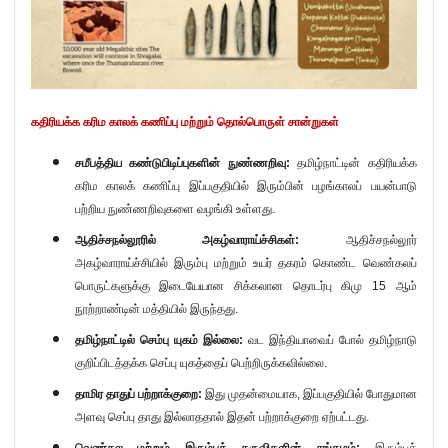
கதிரியக்க கரிம காலக் கணிப்பு மற்றும் தொல்பொருள் சான்றுகள்
சமீபத்திய கண்டுபிடிப்புகளின் நுண்ணறிவு:
தமிழ்நாட்டின் கதிரியக்க
கரிம காலக் கணிப்பு இப்பகுதியில் இரும்பின் பழங்காலப் பயன்பாடு
பற்றிய நுண்ணறிவுகளை வழங்கி உள்ளது.
ஆதிச்சநல்லூரில் அகழ்வாராய்ச்சிகள்:
ஆதிச்சநல்லூர்
அகழ்வாராய்ச்சியில் இரும்பு மற்றும் உயர் தகரம் கொண்ட வெண்கலப்
பொருட்களுக்கு இடையேயான சிக்கலான தொடர்பு கிமு
15
ஆம்
நூற்றாண்டின் மத்தியில் இருந்தது.
தமிழ்நாட்டில் செம்பு யுகம் இல்லை:
வட இந்தியாவைப் போல் தமிழ்நாடு
குறிப்பிடத்தக்க செப்பு யுகத்தைப் பெற்றிருக்கவில்லை.
தாமிர தாதுப் பற்றாக்குறை:
இது முதன்மையாக, இப்பகுதியில் போதுமான
அளவு செப்பு தாது இல்லாததால் இதன் பற்றாக்குறை ஏற்பட்டது.