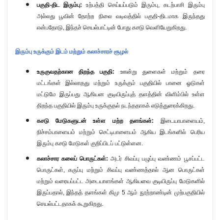
பகுதி-திட இரும்பு:
உற்பத்தி செய்யப்படும் இரும்பு
,
கடற்பாசி இரும்பு
அல்லது பூவின் தோற்ற நிலை வடிவத்தில் பகுதி-திடமாக இருந்தது
என்பதோடு
,
இந்தச் செயல்பாட்டின் போது கசடு வெளியேறுகிறது.
இரும்பு உருக்கும் இடம் மற்றும் கலாச்சாரச் சூழல்
உருகுவதற்கான திறந்த பகுதி:
ஊன்று துளைகள் மற்றும் தரை
மட்டங்கள் இல்லாதது மற்றும் உருக்கும் பகுதியில் பானை ஓடுகள்
மட்டுமே இருப்பது ஆகியன குடியிருப்புத் தளத்தின் விளிம்பில் உள்ள
திறந்த பகுதியில் இரும்பு உருக்குதல் நடந்ததாகக் எடுத்துரைக்கிறது.
கசடு மேடுகளுடன் உள்ள மற்ற தளங்கள்:
இடையாபாளையம்
,
நிச்சம்பாளையம் மற்றும் செட்டிபாளையம் ஆகிய இடங்களில் பெரிய
இரும்பு கசடு மேடுகள் குறிப்பிடப் பட்டுள்ளன.
கலாச்சார கலைப் பொருட்கள்:
அடர் சிவப்பு பழுப்பு வண்ணம் பூசப்பட்ட
பொருட்கள்
,
கருப்பு மற்றும் சிவப்பு வண்ணத்தால் ஆன பொருட்கள்
மற்றும் வரையப்பட்ட அடையாளங்கள் ஆகியவை குடியிருப்பு மேடுகளில்
இருப்பதால்
,
இந்தத் தளங்கள் கிமு
5
ஆம் நூற்றாண்டின் முற்பகுதியில்
செயல்பட்டதாகக் கூறுகிறது.