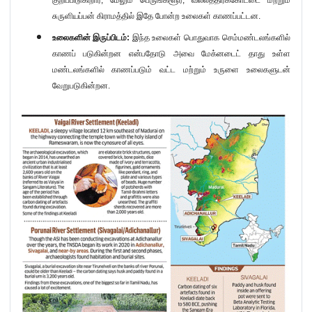
குறிப்பிடுகிறார்
,
மேலும் பெருங்களூர்
,
வல்லத்திரக்கோட்டை மற்றும்
சுருளியப்பன் கிராமத்தில் இதே போன்ற உலைகள் காணப்பட்டன.
உலைகளின் இருப்பிடம்:
இந்த உலைகள் பொதுவாக செம்மண்டலங்களில்
காணப் படுகின்றன என்பதோடு அவை மேக்னடைட் தாது உள்ள
மண்டலங்களில் காணப்படும் வட்ட மற்றும் உருளை உலைகளுடன்
வேறுபடுகின்றன.