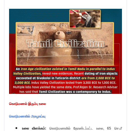
கொடுமணல் இரும்பு உலை
கொடுமணலில் அகழாய்வு
உலை விளக்கம்:
கொடுமணலில் தோண்டப்பட்ட உலை
, 65
செ.மீ