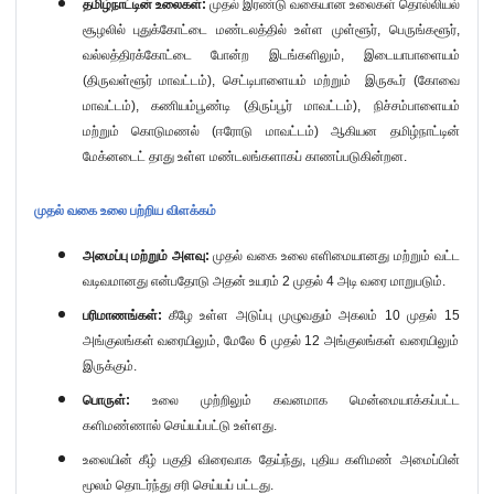
தமிழ்நாட்டின் உலைகள்:
முதல் இரண்டு வகையான உலைகள் தொல்லியல்
சூழலில் புதுக்கோட்டை மண்டலத்தில் உள்ள முள்ளூர்
,
பெருங்களூர்
,
வல்லத்திரக்கோட்டை போன்ற இடங்களிலும்
,
இடையாபாளையம்
(
திருவள்ளூர் மாவட்டம்
)
, செட்டிபாளையம் மற்றும் இருகூர் (கோவை
மாவட்டம்)
,
கணியம்பூண்டி (திருப்பூர் மாவட்டம்)
,
நிச்சம்பாளையம்
மற்றும் கொடுமணல் (ஈரோடு மாவட்டம்) ஆகியன தமிழ்நாட்டின்
மேக்னடைட் தாது உள்ள மண்டலங்களாகப் காணப்படுகின்றன.
முதல் வகை உலை பற்றிய விளக்கம்
அமைப்பு மற்றும் அளவு:
முதல் வகை உலை எளிமையானது மற்றும் வட்ட
வடிவமானது என்பதோடு அதன் உயரம்
2
முதல்
4
அடி வரை மாறுபடும்.
பரிமாணங்கள்:
கீழே உள்ள அடுப்பு முழுவதும் அகலம்
10
முதல்
15
அங்குலங்கள் வரையிலும்
,
மேலே
6
முதல்
12
அங்குலங்கள் வரையிலும்
இருக்கும்.
பொருள்:
உலை முற்றிலும் கவனமாக மென்மையாக்கப்பட்ட
களிமண்ணால் செய்யப்பட்டு உள்ளது.
உலையின் கீழ் பகுதி விரைவாக தேய்ந்து
,
புதிய களிமண் அமைப்பின்
மூலம் தொடர்ந்து சரி செய்யப் பட்டது.