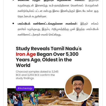
வெண்கல மற்றும் இரும்புக் கருவிகளின் சங்கமம்:
இரும்புக்
கருவிகளுடன் இணைந்து உயர்-தகரத்திலான வெண்கலப் பொருள்கள்
கண்டுபிடிக்கப் பட்டன என்பது இவை இரண்டிற்கும் இடையே உள்ள ஒரு
தொடர்பைக் கூறுகின்றன.
பாரம்பரியக் கண்ணோட்டங்களுக்கான சவால்கள்:
இந்தச் சங்கம்
தாமிரம் உருக்குவது, இரும்பு அறிமுகத்திற்கு முன் இருந்த பாரம்பரியக்
கண்ணோட்டத்தைச் சவால் செய்கிறது.