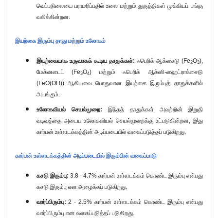
வெப்பநிலையை பராமரிப்பதில் உலை மற்றும் துருத்திகள் முக்கியப் பங்கு
வகிக்கின்றன.
இயற்கை இரும்பு தாது மற்றும் உலோகம்
இயற்கையாக உருவாகக் கூடிய தாதுக்கள்:
ஃபெரிக் ஆக்சைடு (
Fe
O
),
2
3
மேக்னடைட் (
Fe
O
)
மற்றும் ஃபெரிக் ஆக்ஸி-ஹைட்ராக்சைடு
3
4
(
FeO(OH))
ஆகியவை பொதுவான இயற்கை இரும்புத் தாதுக்களில்
அடங்கும்.
உலோகவியல் செயல்முறை:
இந்தத் தாதுக்கள் அவற்றின் இறுதி
வடிவத்தை அடைய உலோகவியல் செயல்முறைக்கு உட்படுகின்றன
,
இது
கார்பன் உள்ளடக்கத்தின் அடிப்படையில் வகைப்படுத்தப் படுகிறது.
கார்பன் உள்ளடக்கத்தின் அடிப்படையில் இரும்பின் வகைப்பாடு
கசடு இரும்பு:
3.8 - 4.7%
கார்பன் உள்ளடக்கம் கொண்ட இரும்பு என்பது
கசடு இரும்பு என அழைக்கப் படுகிறது.
வார்ப்பிரும்பு:
2 - 2.5%
கார்பன் உள்ளடக்கம் கொண்ட இரும்பு என்பது
வார்ப்பிரும்பு என வகைப்படுத்தப் படுகிறது.