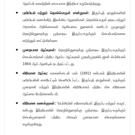
ஆரம்பக் காலத்தின் மையமாக இந்தியா உருவெடுத்தது.
புவியியல் மற்றும் தொல்பொருள் சான்றுகள்:
இரும்புத் தாதுக்களின்
புவியியல் கணக்கீடு
,
இலக்கிய ஆதாரங்கள்
,
தொல்பொருள் தரவு மற்றும்
அரசாங்க அறிக்கைகள் ஆகியவை துணைக் கண்டம் முழுவதும்
தொழில்துறைக்கு முந்தைய இரும்பு-உருக்கும் செயல்பாடுகளை
எடுத்துக் காட்டுகின்றன.
முறையான ஆய்வுகள்:
தொழில்துறைக்கு முந்தைய இரும்பு-உருக்கும்
செயல்பாடுகள் பற்றிய ஆரம்ப ஆய்வுகள் முதன்முதலில் ஜான் பெர்சியால்
1864
ஆம் ஆண்டில் நடத்தப் பட்டது.
விரிவான ஆய்வு:
வாலண்டைன் பால் (
1881)
என்பவர் இந்தியாவின்
புவியியலின் கையேட்டில் வெளியிடப்பட்ட இரும்புத் தாதுக்கள்
,
உருக்கும்
முறைகள் மற்றும் இந்தியாவில் விநியோகம் பற்றிய மிக விரிவான
ஆய்வை மேற்கொண்டார்.
விரிவான கணக்குகள்: ‘
பெர்சியின் உலோகவியல்: இரும்பு மற்றும் எஃகு’
,
என்பது இந்தியாவில் தொழில்துறைக்கு முந்தைய இரும்பு-உருக்கும்
செயல்முறைகள் பற்றிய மிகவும் முறையான விவாதங்களை
வழங்குகிறது.