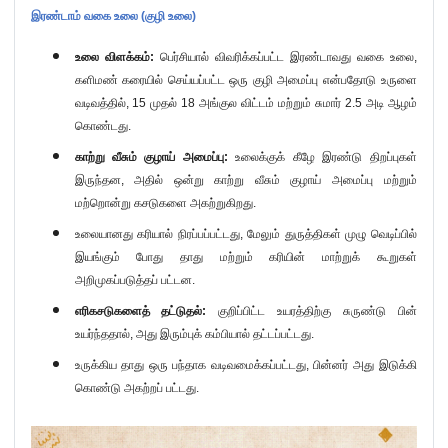
இரண்டாம் வகை உலை (குழி உலை)
உலை விளக்கம்:
பெர்சியால் விவரிக்கப்பட்ட இரண்டாவது வகை உலை
,
களிமண் கரையில் செய்யப்பட்ட ஒரு குழி அமைப்பு என்பதோடு உருளை
வடிவத்தில்
, 15
முதல்
18
அங்குல விட்டம் மற்றும் சுமார்
2.5
அடி ஆழம்
கொண்டது.
காற்று வீசும் குழாய் அமைப்பு:
உலைக்குக் கீழே இரண்டு திறப்புகள்
இருந்தன
,
அதில் ஒன்று காற்று வீசும் குழாய் அமைப்பு மற்றும்
மற்றொன்று கசடுகளை அகற்றுகிறது.
உலையானது கரியால் நிரப்பப்பட்டது
,
மேலும் துருத்திகள் முழு வெடிப்பில்
இயங்கும் போது தாது மற்றும் கரியின் மாற்றுக் கூறுகள்
அறிமுகப்படுத்தப் பட்டன.
எரிகசடுகளைத் தட்டுதல்:
குறிப்பிட்ட உயரத்திற்கு சுருண்டு பின்
உயர்ந்ததால்
,
அது இரும்புக் கம்பியால் தட்டப்பட்டது.
உருக்கிய தாது ஒரு பந்தாக வடிவமைக்கப்பட்டது
,
பின்னர் அது இடுக்கி
கொண்டு அகற்றப் பட்டது.