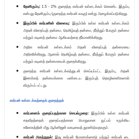
தேனிரும்பு:
1.5 - 2%
குறைந்த கார்பன் உள்ளடக்கம் கொண்ட இரும்பு
என்பது தேனிரும்பு (குறைந்த கார்பன் எஃகு) என்று அழைக்கப்படுகிறது.
இரும்பில் கார்பனின் விளைவு:
இரும்பில் உள்ள கார்பன் உள்ளடக்கம்
அதன் விறைப்புத் தன்மை
,
நெகிழ்வுத் தன்மை
,
நீர்த்துப் போகும் தன்மை
மற்றும் கடினத் தன்மை ஆகியவற்றை தீர்மானிக்கிறது.
அதிக கார்பன் உள்ளடக்கம் அதன் விறைப்புத் தன்மையை
அதிகரிக்கிறது, ஆனால் நெகிழ்வுத் தன்மை
,
நீர்த்துப் போகும் தன்மை
மற்றும் கடினத் தன்மையைக் குறைக்கிறது.
குறைந்த கார்பன் உள்ளடக்கத்துடன் செய்யப்பட்ட இரும்பு
,
அதன்
இணக்கத் தன்மைக்காக பண்டைய இரும்புத் தொழிலாளிகளால்
விரும்பப் பட்டது.
கார்பன் உள்ளடக்கத்தைக் குறைத்தல்
கார்பனைக் குறைப்பதற்கான செயல்முறை:
இரும்பில் உள்ள கார்பன்
சதவீதத்தைக் குறைப்பதற்கான பொதுவான நுட்பம் உருக்கிய
உலோகத்தின் மீது ஆக்ஸிஜன் வாயுவைத் தூண்டுவதாகும்.
கார்பன் அகற்றுதல்:
இது கார்பன் மோனாக்சைடு மற்றும் கார்பன் டை