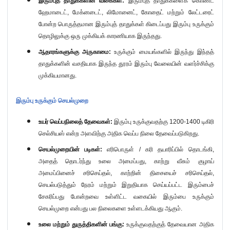
இரும்புத் தாதுக்களின் வகைகள்:
இரும்புத் தாதுக்களைக் கொண்ட
ஹேமாடைட்
,
மேக்னடைட்
,
லிமோனைட்
,
கோதைட் மற்றும் லேட்டரைட்
போன்ற பொருத்தமான இரும்புத் தாதுக்கள் கிடைப்பது இரும்பு உருக்கும்
தொழிலுக்கு ஒரு முக்கியக் காரணியாக இருந்தது.
ஆதாரங்களுக்கு அருகாமை:
உருக்கும் மையங்களில் இருந்து இந்தத்
தாதுக்களின் வசதியாக இருந்த தூரம் இரும்பு வேலையின் வளர்ச்சிக்கு
முக்கியமானது.
இரும்பு உருக்கும் செயல்முறை
உயர் வெப்பநிலைத் தேவைகள்:
இரும்பு உருக்குவதற்கு
1200-1400
டிகிரி
செல்சியஸ் என்ற அளவிற்கு அதிக வெப்ப நிலை தேவைப்படுகிறது.
செயல்முறையின் படிகள்:
எரிபொருள் / கரி தயாரிப்பில் தொடங்கி
,
அதைத் தொடர்ந்து உலை அமைப்பது
,
காற்று வீசும் குழாய்
அமைப்பினைச் சரிசெய்தல்
,
காற்றின் திசையைச் சரிசெய்தல்
,
செயல்படுத்தும் நேரம் மற்றும் இறுதியாக செய்யப்பட்ட இரும்பைச்
சேகரிப்பது போன்றவை உள்ளிட்ட வகையில் இரும்பை உருக்கும்
செயல்முறை என்பது பல நிலைகளை உள்ளடக்கியது ஆகும்.
உலை மற்றும் துருத்திகளின் பங்கு:
உருக்குவதற்குத் தேவையான அதிக