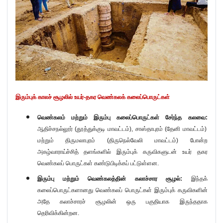
இரும்புக் காலச் சூழலில் உயர்-தகர வெண்கலக் கலைப்பொருட்கள்
வெண்கலம் மற்றும் இரும்பு கலைப்பொருட்கள் சேர்ந்த கலவை:
ஆதிச்சநல்லூர்
(
தூத்துக்குடி மாவட்டம்
),
சாஸ்தாபுரம் (தேனி மாவட்டம்)
மற்றும் திருமலாபுரம் (திருநெல்வேலி மாவட்டம்) போன்ற
அகழ்வாராய்ச்சித் தளங்களில் இரும்புக் கருவிகளுடன் உயர் தகர
வெண்கலப் பொருட்கள் கண்டுபிடிக்கப் பட்டுள்ளன.
இரும்பு மற்றும் வெண்கலத்தின் கலாச்சார சூழல்:
இந்தக்
கலைப்பொருட்களானது வெண்கலப் பொருட்கள் இரும்புக் கருவிகளின்
அதே கலாச்சாரச் சூழலின் ஒரு பகுதியாக இருந்ததாக
தெரிவிக்கின்றன.