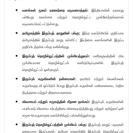
வளங்கள் மூலம் வரலாற்றை வடிவமைத்தல்:
இந்தியாவின் வரலாறு
பல்வேறு கலாச்சார மற்றும் தொழில்நுட்ப முன்னேற்றங்களால்
வடிவமைக்கப் பட்டுள்ளது.
தமிழகத்தில் இரும்புத் தாதுவின் பங்கு:
இந்த வளர்ச்சியில் குறிப்பாக
தமிழகத்தில் இரும்புத் தாது உள்ளிட்ட இயற்கை வளங்களின் இருப்பு
குறிப்பிடத்தக்க பங்கு வகிக்கிறது.
இரும்புத் தொழில்நுட்பத்தின் முக்கியத்துவம்:
மனிதகுலத்தின் மிக
முக்கியமான தொழில்நுட்பக் கண்டுபிடிப்புகளில் இரும்புத்
தொழில்நுட்பம் ஒன்றாகும்.
இரும்புக் கருவிகளின் நன்மைகள்:
தாமிரம் மற்றும் வெண்கலக்
கருவிகளுடன் ஒப்பிடும் போது இரும்புக் கருவிகள் மலிவானவை
,
அதிக
நீடித்தவை மற்றும் திறமையானவை.
விவசாயம் மற்றும் சமூகத்தின் மீதான தாக்கம்:
இரும்புக் கருவிகளின்
பயன்பாடு விவசாய உற்பத்தியை விரைவுபடுத்தியது மற்றும் தமிழ்நாட்டின்
சமூக-பொருளாதார வளர்ச்சிக்குப் பங்களித்துள்ளது.
இரும்புத் தொழில்நுட்பத்தின் முக்கியப் பங்கு:
இரும்புத் தாதுப் படிவுகள்
ஏராளமாக இருப்பதால்
,
தமிழக வரலாற்றில் இரும்புத் தொழில்நுட்பம்