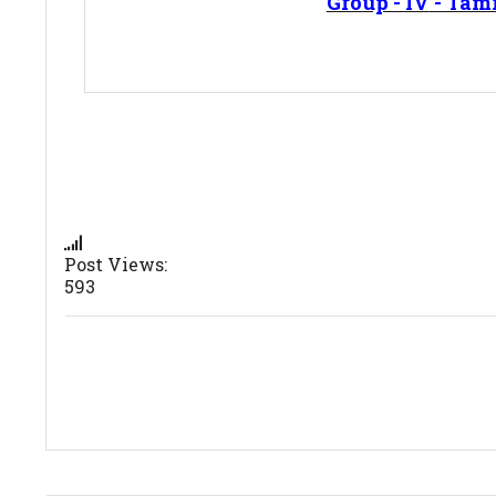
Group - IV
- Tami
Post Views:
593