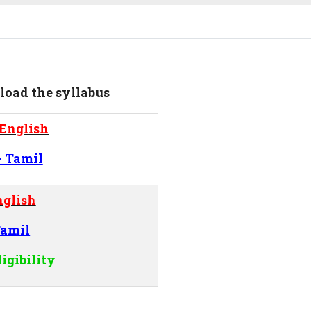
load the syllabus
 English
- Tamil
nglish
Tamil
igibility