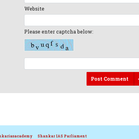
Website
Please enter captcha below:
Post Comment
nkariasacademy
Shankar IAS Parliament