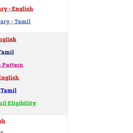
nary
- English
inary
- Tamil
nglish
Tamil
n Pattern
English
 Tamil
il Eligibility
sh