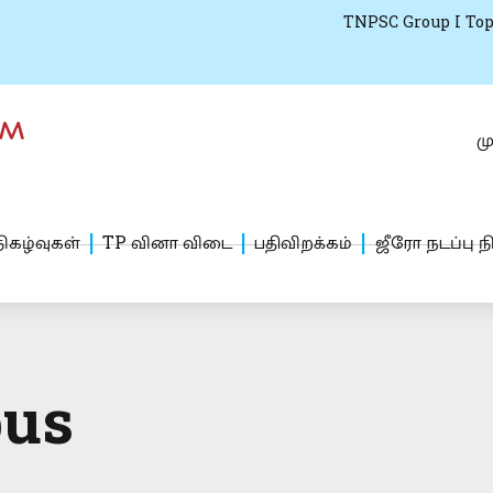
TNPSC Group I Top
மு
ிகழ்வுகள்
TP வினா விடை
பதிவிறக்கம்
ஜீரோ நடப்பு ந
bus