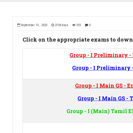
September 10 , 2020
2158 days
593
0
Click on the appropriate exams to down
Group - I Preliminary -
Group - I Preliminary 
Group - I Main GS - E
Group - I Main GS - 
Group - I (Main)
Tamil El