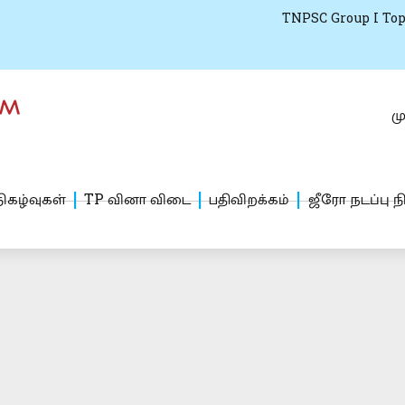
TNPSC Group I Top
மு
ிகழ்வுகள்
TP வினா விடை
பதிவிறக்கம்
ஜீரோ நடப்பு ந