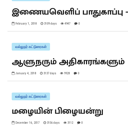
இணையவெளிப் பாதுகாப்பு -
February 1, 2018
3109 days
4947
0
வல்லுநர் கட்டுரைகள்
ஆளுநரும் அதிகாரங்களும்
January 4, 2018
3137 days
9928
0
வல்லுநர் கட்டுரைகள்
மழையின் பிழையன்று
December 16, 2017
3156 days
3112
0