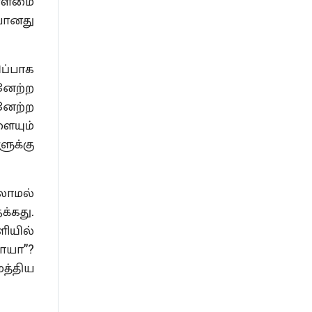
ள்ளமை
யானது
ப்பாக
னேற்ற
னேற்ற
ையும்
ுக்கு
லாமல்
க்கது.
ியில்
றாயா”?
மத்திய