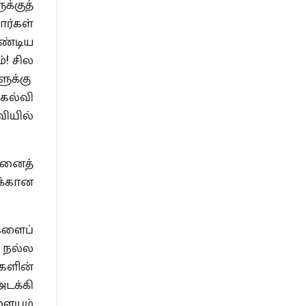
்குத்
ர்கள்
ண்டிய
்! சில
ளுக்கு
கல்வி
வியில்
ினைத்
க்கான
களைப்
 நல்ல
களின்
டக்கி
ையும்