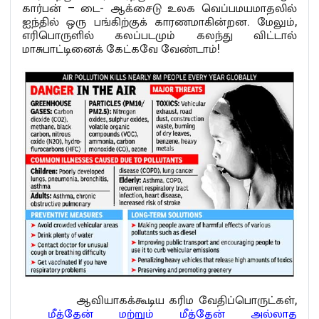
கார்பன் – டை- ஆக்சைடு உலக வெப்பமயமாதலில்
ஐந்தில் ஒரு பங்கிற்குக் காரணமாகின்றன. மேலும்,
எரிபொருளில் கலப்படமும் கலந்து விட்டால்
மாசுபாட்டினைக் கேட்கவே வேண்டாம்!
ஆவியாகக்கூடிய கரிம வேதிப்பொருட்கள்,
மீத்தேன் மற்றும் மீத்தேன் அல்லாத