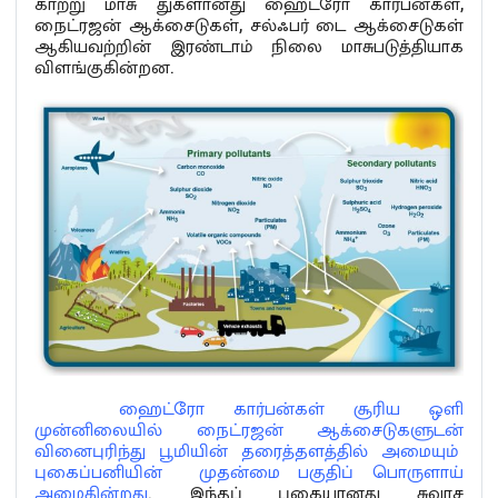
காற்று மாசு துகளானது ஹைட்ரோ கார்பன்கள்,
நைட்ரஜன் ஆக்சைடுகள், சல்ஃபர் டை ஆக்சைடுகள்
ஆகியவற்றின் இரண்டாம் நிலை மாசுபடுத்தியாக
விளங்குகின்றன.
ஹைட்ரோ கார்பன்கள் சூரிய ஒளி
முன்னிலையில் நைட்ரஜன் ஆக்சைடுகளுடன்
வினைபுரிந்து பூமியின் தரைத்தளத்தில் அமையும்
புகைப்பனியின் முதன்மை பகுதிப் பொருளாய்
அமைகின்றது
. இந்தப் புகையானது சுவாச