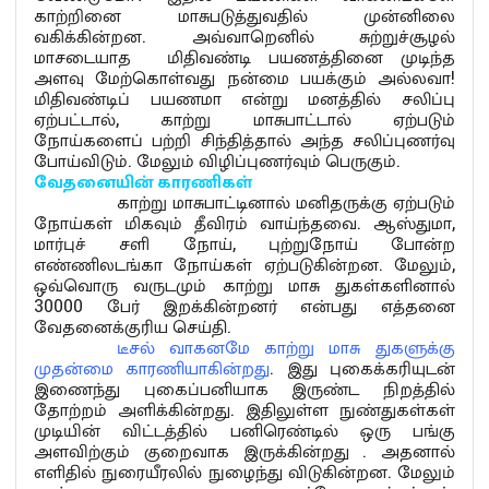
காற்றினை மாசுபடுத்துவதில் முன்னிலை
வகிக்கின்றன. அவ்வாறெனில் சுற்றுச்சூழல்
மாசடையாத மிதிவண்டி பயணத்தினை முடிந்த
அளவு மேற்கொள்வது நன்மை பயக்கும் அல்லவா!
மிதிவண்டிப் பயணமா என்று மனத்தில் சலிப்பு
ஏற்பட்டால், காற்று மாசுபாட்டால் ஏற்படும்
நோய்களைப் பற்றி சிந்தித்தால் அந்த சலிப்புணர்வு
போய்விடும். மேலும் விழிப்புணர்வும் பெருகும்.
வேதனையின்
காரணிகள்
காற்று மாசுபாட்டினால் மனிதருக்கு ஏற்படும்
நோய்கள் மிகவும் தீவிரம் வாய்ந்தவை. ஆஸ்துமா,
மார்புச் சளி நோய், புற்றுநோய் போன்ற
எண்ணிலடங்கா நோய்கள் ஏற்படுகின்றன. மேலும்,
ஒவ்வொரு வருடமும் காற்று மாசு துகள்களினால்
30000 பேர் இறக்கின்றனர் என்பது எத்தனை
வேதனைக்குரிய செய்தி.
டீசல் வாகனமே காற்று மாசு துகளுக்கு
முதன்மை காரணியாகின்றது
. இது புகைக்கரியுடன்
இணைந்து புகைப்பனியாக இருண்ட நிறத்தில்
தோற்றம் அளிக்கின்றது. இதிலுள்ள நுண்துகள்கள்
முடியின் விட்டத்தில் பனிரெண்டில் ஒரு பங்கு
அளவிற்கும் குறைவாக இருக்கின்றது . அதனால்
எளிதில் நுரையீரலில் நுழைந்து விடுகின்றன. மேலும்