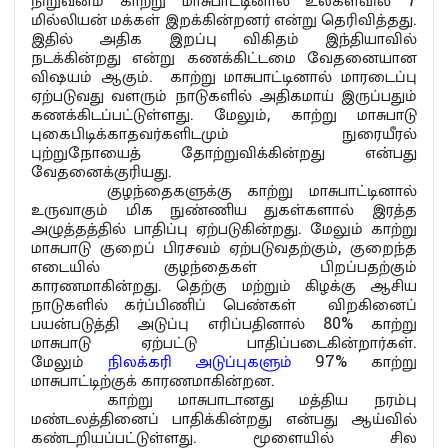
மில்லியன் மக்கள் இறக்கின்றனர் என்று தெரிவித்தது.
இதில் அதிக இறப்பு விகிதம் இந்தியாவில்
நடக்கின்றது என்று கணக்கிட்டமை வேதனையான
விஷயம் ஆகும். காற்று மாசுபாட்டினால் மாரடைப்பு
ஏற்படுவது வளரும் நாடுகளில் அதிகமாய் இருப்பதும்
கணக்கிடப்பட்டுள்ளது. மேலும், காற்று மாசுபாடு
புகைபிடிக்காதவர்களிடமும் நுரையீரல்
புற்றுநோயைத் தோற்றுவிக்கின்றது என்பது
வேதனைக்குரியது.
குழந்தைகளுக்கு காற்று மாசுபாட்டினால்
உருவாகும் மிக நுண்ணிய துகள்களால் இரத்த
அழுத்தத்தில் பாதிப்பு ஏற்படுகின்றது. மேலும் காற்று
மாசுபாடு குறைப் பிரசவம் ஏற்படுவதற்கும், குறைந்த
எடையில் குழந்தைகள் பிறப்பதற்கும்
காரணமாகின்றது. தெற்கு மற்றும் கிழக்கு ஆசிய
நாடுகளில் கர்ப்பிணிப் பெண்கள் விறகினைப்
பயன்படுத்தி அடுப்பு எரிப்பதினால் 80% காற்று
மாசுபாடு ஏற்பட்டு பாதிப்படைகின்றார்கள்.
மேலும்
நிலக்கரி அடுப்புகளும்
97% காற்று
மாசுபாட்டிற்குக் காரணமாகின்றன.
காற்று மாசுபாடானது மத்திய நரம்பு
மண்டலத்தினைப் பாதிக்கின்றது என்பது ஆய்வில்
கண்டறியப்பட்டுள்ளது. மூளையில் சில