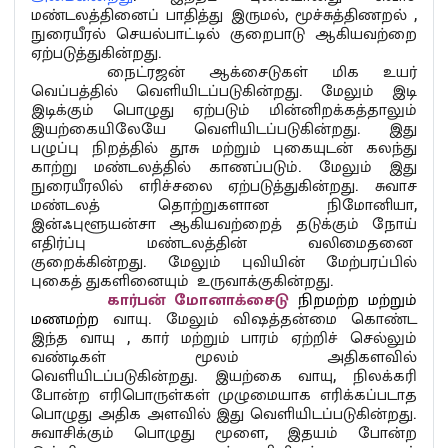
மண்டலத்தினைப் பாதித்து இருமல், மூச்சுத்திணறல் ,
நுரையீரல் செயல்பாட்டில் குறைபாடு ஆகியவற்றை
ஏற்படுத்துகின்றது.
நைட்ரஜன் ஆக்சைடுகள் மிக உயர்
வெப்பத்தில் வெளியிடப்படுகின்றது. மேலும் இடி
இடிக்கும் பொழுது ஏற்படும் மின்னிறக்கத்தாலும்
இயற்கையிலேயே வெளியிடப்படுகின்றது. இது
பழுப்பு நிறத்தில் தூசு மற்றும் புகையுடன் கலந்து
காற்று மண்டலத்தில் காணப்படும். மேலும் இது
நுரையீரலில் எரிச்சலை ஏற்படுத்துகின்றது. சுவாச
மண்டலத் தொற்றுகளான நிமோனியா,
இன்ஃபுளூயன்சா ஆகியவற்றைத் தடுக்கும் நோய்
எதிர்ப்பு மண்டலத்தின் வலிமைதனை
குறைக்கின்றது. மேலும் புவியின் மேற்பரப்பில்
புகைத் துகளினையும் உருவாக்குகின்றது.
கார்பன் மோனாக்சைடு
நிறமற்ற மற்றும்
மணமற்ற
வாயு. மேலும் விஷத்தன்மை கொண்ட
இந்த வாயு , கார் மற்றும் பாரம் ஏற்றிச் செல்லும்
வண்டிகள் மூலம் அதிகளவில்
வெளியிடப்படுகின்றது. இயற்கை வாயு, நிலக்கரி
போன்ற எரிபொருள்கள் முழுமையாக எரிக்கப்படாத
பொழுது அதிக அளவில் இது வெளியிடப்படுகின்றது.
சுவாசிக்கும் பொழுது மூளை, இதயம் போன்ற