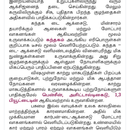
இன்றியமையாத உறுப்புகளிலிருந்து வரும்
ஆக்சிஜனைத் தடை செய்கின்றது. மேலும்
கருவிலிருக்கும் சிசு, புதிதாக பிறந்த குழந்தைகள்
அதிகளவில் பாதிக்கப்படுகின்றார்கள்.
கந்தக டை ஆக்சைடு, மின்சாரம்
தயாரிக்கும் ஆலைகள் மற்றும் மோட்டார்
வாகனங்கள் ஆகியவற்றின் மூலம்
உருவாக்கப்படும்
கந்தகம்
அடங்கிய எரிபொருள்கள்
குறிப்பாக டீசல் மூலம் வெளியேற்றப்படும். கந்தக –
டை- ஆக்சைடு வளிமண்டலத்தில் வினைபுரிந்து மிக
நுண்துகள்களை உருவாக்குகின்றது. அது சிறு
குழந்தைகளுக்கும் ஆஸ்துமா நோயாளிகளுக்கும்
மிகப்பெரும் பாதிப்பினை ஏற்படுத்துகின்றது.
விஷமுள்ள காற்று மாசுபடுத்திகள் பிறப்புக்
குறைபாடுகள், புற்றுநோய் மற்றும் மிக ஆபத்தான
நோய்களை வரவழைக்கின்றன. காற்று
மாசுபடுத்திகளால் உருவாகக்கூடிய புற்றுநோய்களுள்
பாதிக்குமேல்
பென்சீன், அசிட்டால்டிகைடு, 1,3
பியூட்டைடின்
ஆகியவற்றால் உருவாகின்றன.
பசுமை இல்ல வாயுக்கள் உலக காலநிலை
மாற்றத்திற்குக் காரணமாகின்றன. அதில் மிக
முக்கியமான கார்பன்-டை-ஆக்சைடு மோட்டார்
வாகனங்களால் வெளியிடப்படுகின்றது. உண்மையில்
கார் மற்றும் பாரம் ஏற்றும் வாகனங்கள் வெளியிடும்