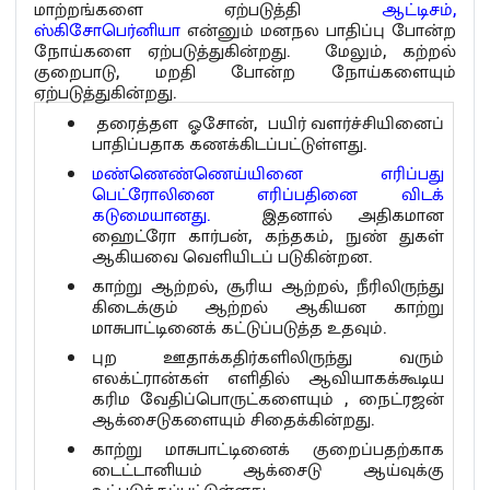
மாற்றங்களை ஏற்படுத்தி
ஆட்டிசம்,
ஸ்கிசோபெர்னியா
என்னும் மனநல பாதிப்பு போன்ற
நோய்களை ஏற்படுத்துகின்றது. மேலும், கற்றல்
குறைபாடு, மறதி போன்ற நோய்களையும்
ஏற்படுத்துகின்றது.
தரைத்தள ஓசோன், பயிர் வளர்ச்சியினைப்
பாதிப்பதாக கணக்கிடப்பட்டுள்ளது.
மண்ணெண்ணெய்யினை எரிப்பது
பெட்ரோலினை எரிப்பதினை விடக்
கடுமையானது.
இதனால் அதிகமான
ஹைட்ரோ கார்பன், கந்தகம், நுண் துகள்
ஆகியவை வெளியிடப் படுகின்றன.
காற்று ஆற்றல், சூரிய ஆற்றல், நீரிலிருந்து
கிடைக்கும் ஆற்றல் ஆகியன காற்று
மாசுபாட்டினைக் கட்டுப்படுத்த உதவும்.
புற ஊதாக்கதிர்களிலிருந்து வரும்
எலக்ட்ரான்கள் எளிதில் ஆவியாகக்கூடிய
கரிம வேதிப்பொருட்களையும் , நைட்ரஜன்
ஆக்சைடுகளையும் சிதைக்கின்றது.
காற்று மாசுபாட்டினைக் குறைப்பதற்காக
டைட்டானியம் ஆக்சைடு ஆய்வுக்கு
உட்படுத்தப்பட்டுள்ளது.