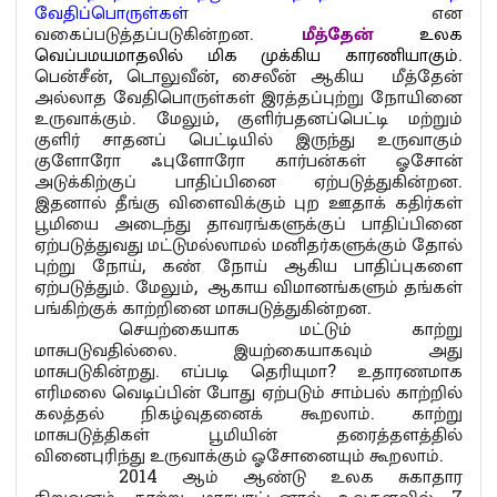
வேதிப்பொருள்கள்
என
வகைப்படுத்தப்படுகின்றன.
மீத்தேன்
உலக
வெப்பமயமாதலில் மிக முக்கிய காரணியாகும்
.
பென்சீன், டொலுவீன், சைலீன் ஆகிய மீத்தேன்
அல்லாத வேதிபொருள்கள் இரத்தப்புற்று நோயினை
உருவாக்கும். மேலும், குளிர்பதனப்பெட்டி மற்றும்
குளிர் சாதனப் பெட்டியில் இருந்து உருவாகும்
குளோரோ ஃபுளோரோ கார்பன்கள் ஓசோன்
அடுக்கிற்குப் பாதிப்பினை ஏற்படுத்துகின்றன.
இதனால் தீங்கு விளைவிக்கும் புற ஊதாக் கதிர்கள்
பூமியை அடைந்து தாவரங்களுக்குப் பாதிப்பினை
ஏற்படுத்துவது மட்டுமல்லாமல் மனிதர்களுக்கும் தோல்
புற்று நோய், கண் நோய் ஆகிய பாதிப்புகளை
ஏற்படுத்தும். மேலும், ஆகாய விமானங்களும் தங்கள்
பங்கிற்குக் காற்றினை மாசுபடுத்துகின்றன.
செயற்கையாக மட்டும் காற்று
மாசுபடுவதில்லை. இயற்கையாகவும் அது
மாசுபடுகின்றது. எப்படி தெரியுமா? உதாரணமாக
எரிமலை வெடிப்பின் போது ஏற்படும் சாம்பல் காற்றில்
கலத்தல் நிகழ்வுதனைக் கூறலாம். காற்று
மாசுபடுத்திகள் பூமியின் தரைத்தளத்தில்
வினைபுரிந்து உருவாக்கும் ஓசோனையும் கூறலாம்.
2014 ஆம் ஆண்டு உலக சுகாதார
நிறுவனம் காற்று மாசுபாட்டினால் உலகளவில் 7