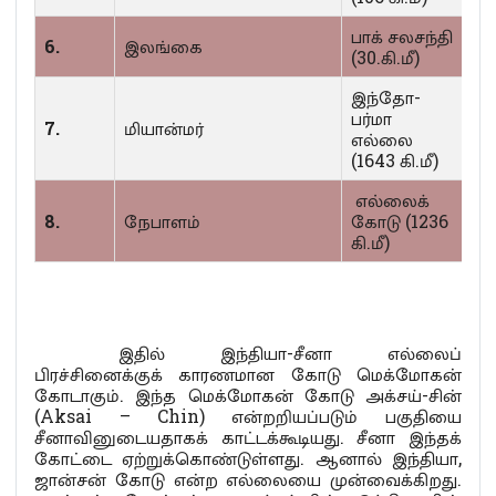
பாக் சலசந்தி
6.
இலங்கை
(30.கி.மீ)
இந்தோ-
பர்மா
7.
மியான்மர்
எல்லை
(1643 கி.மீ)
எல்லைக்
8.
நேபாளம்
கோடு (1236
கி.மீ)
இதில் இந்தியா-சீனா எல்லைப்
பிரச்சினைக்குக் காரணமான கோடு மெக்மோகன்
கோடாகும். இந்த மெக்மோகன் கோடு அக்சய்-சின்
(Aksai – Chin) என்றறியப்படும் பகுதியை
சீனாவினுடையதாகக் காட்டக்கூடியது. சீனா இந்தக்
கோட்டை ஏற்றுக்கொண்டுள்ளது. ஆனால் இந்தியா,
ஜான்சன் கோடு என்ற எல்லையை முன்வைக்கிறது.