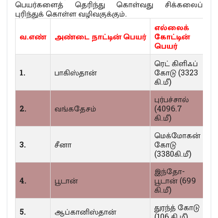
பெயர்களைத் தெரிந்து கொள்வது சிக்கலைப்
புரிந்துக் கொள்ள வழிவகுக்கும்.
எல்லைக்
வ
.
எண்
அண்டை
நாட்டின்
பெயர்
கோட்டின்
பெயர்
ரெட் கிளிஃப்
1.
பாகிஸ்தான்
கோடு (3323
கி.மீ)
புர்பச்சால்
2.
வங்கதேசம்
(4096.7
கி.மீ)
மெக்மோகன்
3.
சீனா
கோடு
(3380கி.மீ)
இந்தோ-
4.
பூடான்
பூடான் (699
கி.மீ)
துரந்த் கோடு
5.
ஆப்கானிஸ்தான்
(106 கி.மீ)