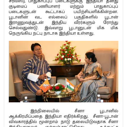
சர்வீஸ்), பாதுகாப்புப் படைகளுக்கு இந்தியா தனது
குடிமைப் பணியாளர் மற்றும் பாதுகாப்புப்
படைகளுடன் கூட்டாகப் பயிற்சியளிக்கின்றன.
பூடானின் வட எல்லைப் பகுதிகளில் பூடான்
இராணுவத்துடன் இந்திய வீரர்களும் ரோந்து
செல்வதுண்டு. இவ்வாறு பூடானுடன் மிக மிக
நெருங்கிய நட்பு நாடாக இந்தியா உள்ளது.
இந்நிலையில் சீனா பூடானில்
ஆக்கிரமிப்பதை இந்தியா எதிர்க்கிறது. சீனா-பூடான்
விவகாரத்தில் மூன்றாம் நாடு தலையிடுவதாக சீனா
இந்தியாவைக் குற்றஞ்சாட்டுகிறது. உச்சபட்ச