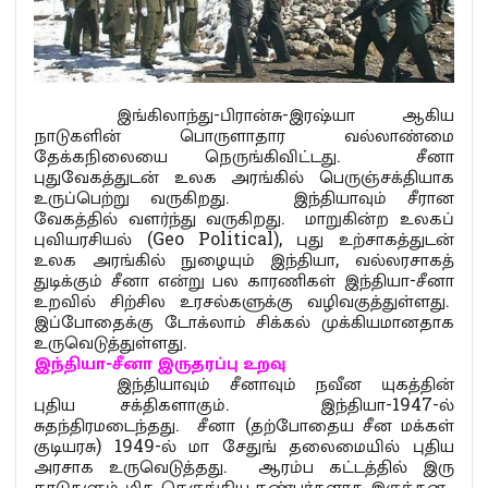
இங்கிலாந்து-பிரான்சு-இரஷ்யா ஆகிய
நாடுகளின் பொருளாதார வல்லாண்மை
தேக்கநிலையை நெருங்கிவிட்டது. சீனா
புதுவேகத்துடன் உலக அரங்கில் பெருஞ்சக்தியாக
உருப்பெற்று வருகிறது. இந்தியாவும் சீரான
வேகத்தில் வளர்ந்து வருகிறது. மாறுகின்ற உலகப்
புவியரசியல் (Geo Political), புது உற்சாகத்துடன்
உலக அரங்கில் நுழையும் இந்தியா, வல்லரசாகத்
துடிக்கும் சீனா என்று பல காரணிகள் இந்தியா-சீனா
உறவில் சிற்சில உரசல்களுக்கு வழிவகுத்துள்ளது.
இப்போதைக்கு டோக்லாம் சிக்கல் முக்கியமானதாக
உருவெடுத்துள்ளது.
இந்தியா
-
சீனா
இருதரப்பு
உறவு
இந்தியாவும் சீனாவும் நவீன யுகத்தின்
புதிய சக்திகளாகும். இந்தியா-1947-ல்
சுதந்திரமடைந்தது. சீனா (தற்போதைய சீன மக்கள்
குடியரசு) 1949-ல் மா சேதுங் தலைமையில் புதிய
அரசாக உருவெடுத்தது. ஆரம்ப கட்டத்தில் இரு
நாடுகளும் மிக நெருங்கிய நண்பர்களாக இருந்தன.