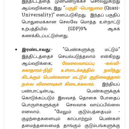
இத்திட்டத்தை முன்னெடுக்கச் சொல்லுகிறது
ஆய்வறிக்கை; இது "
பகுதி -பொதுமை
(Quasi-
Universality)" எனப்படுகிறது. இந்தப் பகுதிப்
பொதுமைக்கான செலவே மொத்த உள்நாட்டு
உற்பத்தியில் (GDP)9% ஆகக்
கணக்கிடப்பட்டுள்ளது.
இரண்டாவது
:- "பெண்களுக்கு மட்டும்"
இத்திட்டத்தைச் செயல்படுத்தலாம் என்கிறது
ஆய்வறிக்கை;
வேலைவாய்ப்பு -கல்வி-
சுகாதாரம்-நிதி உள்ளடக்கத்தில் நலிந்து
கிடக்கும் பெண்களை மட்டும் குறிவைத்தால்
நல்ல விளைவுகள் கிடைக்கலாம்.
இந்தியப்
பண்பாட்டின்படி, பெண்களுக்குக்
கொடுக்கப்படும் இலவசத் தொகை போதைப்
பொருள்களுக்குச் செலவாக வாய்ப்பில்லை
எனலாம். "மேலும் குடும்பத்தையும் -
குழந்தைகளையும் காப்பாற்றும் பெண்கள்
தமைத்தலைமைத் தாங்கும் குடும்பங்களுக்கு