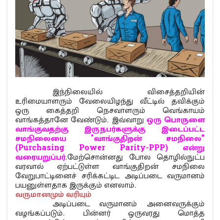
இந்நிலையில் விசைத்தறியின்
உரிமையாளரும் வேலையிழந்து வீட்டில் தவிக்கும்
ஒரு கைத்தறி நெசவாளரும் வெங்காயம்
வாங்கத்தானே வேண்டும். இவ்வாறு
ஒரு பொருளை
வாங்குவதற்கு இருநபர்களுக்கு இடைப்பட்ட
சமநிலையை "வாங்குதிறன் சமநிலை”
(Purchasing Power Parity-PPP) என்று
வரையறுப்பர்
.மேற்சொன்னது போல தொழில்நுட்ப
வரவால் ஏற்பட்டுள்ள வாங்குதிறன் சமநிலை
வேறுபாட்டினைச் சரிக்கட்டிட அடிப்படை வருமானம்
பயனுள்ளதாக இருக்கும் எனலாம்.
வருமானமும் வரியும்
அடிப்படை வருமானம் அனைவருக்கும்
வழங்கப்படும். பின்னர் ஒருவரது மொத்த