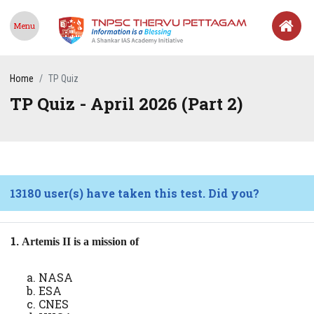
Menu
Home
TP Quiz
TP Quiz - April 2026 (Part 2)
13180 user(s) have taken this test. Did you?
1.
Artemis II is a mission of
NASA
ESA
CNES