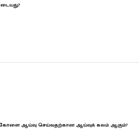
ுடையது?
் கோளை ஆய்வு செய்வதற்கான ஆய்வுக் கலம் ஆகும்?