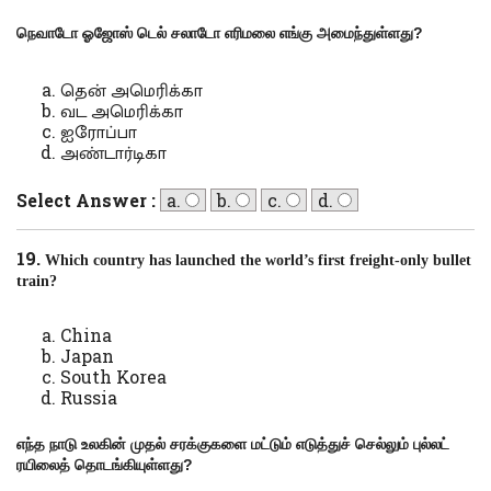
நெவாடோ ஓஜோஸ் டெல் சலாடோ எரிமலை எங்கு அமைந்துள்ளது
?
தென் அமெரிக்கா
வட அமெரிக்கா
ஐரோப்பா
அண்டார்டிகா
Select Answer :
a.
b.
c.
d.
19.
Which country has launched the world’s first freight-only bullet
train?
China
Japan
South Korea
Russia
எந்த நாடு உலகின் முதல் சரக்குகளை மட்டும் எடுத்துச் செல்லும் புல்லட்
ரயிலைத் தொடங்கியுள்ளது
?