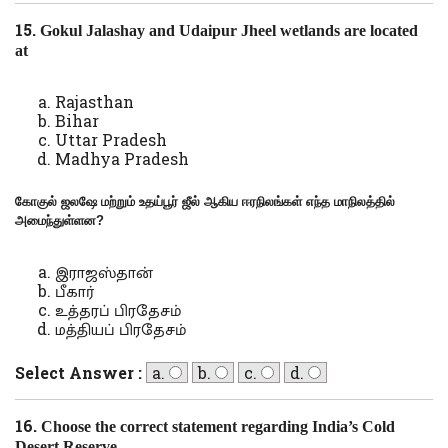
15.
Gokul Jalashay and Udaipur Jheel wetlands are located
at
Rajasthan
Bihar
Uttar Pradesh
Madhya Pradesh
கோகுல் ஜலஷே மற்றும் உதய்பூர் ஜீல் ஆகிய ஈரநிலங்கள் எந்த மாநிலத்தில்
அமைந்துள்ளன
?
இராஜஸ்தான்
பீகார்
உத்தரப் பிரதேசம்
மத்தியப் பிரதேசம்
Select Answer :
a.
b.
c.
d.
16.
Choose the correct statement regarding India’s Cold
Desert Reserve.