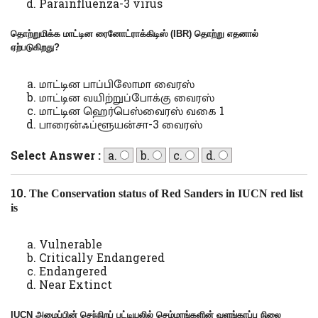
Parainfluenza-3 virus
தொற்றுமிக்க மாட்டின ரைனோட்ராக்கிடிஸ் (
IBR)
தொற்று எதனால்
ஏற்படுகிறது
?
மாட்டின பாப்பிலோமா வைரஸ்
மாட்டின வயிற்றுப்போக்கு வைரஸ்
மாட்டின ஹெர்பெஸ்வைரஸ் வகை 1
பாரைன்ஃப்ளூயன்சா-3 வைரஸ்
Select Answer :
a.
b.
c.
d.
10.
The Conservation status of Red Sanders in IUCN red list
is
Vulnerable
Critically Endangered
Endangered
Near Extinct
IUCN
அமைப்பின் செந்நிறப் பட்டியலில் செம்மரங்களின் வளங்காப்பு நிலை