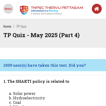
Menu
Home
TP Quiz
TP Quiz - May 2025 (Part 4)
1009 user(s) have taken this test. Did you?
1. The SHAKTI policy is related to
Solar power
Hydroelectricity
Coal