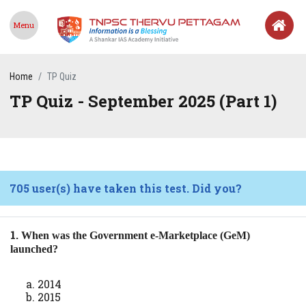
Menu
Home
TP Quiz
TP Quiz - September 2025 (Part 1)
705 user(s) have taken this test. Did you?
1.
When was the Government e-Marketplace (GeM)
launched?
2014
2015