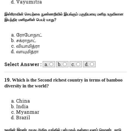
Vayumitra
இஸ்ரோவின் செயற்கை நுண்ணறிவில் இயங்கும் பகுதியளவு மனித உருவிலான
இயந்திர மனிதனின் பெயர் யாது
?
ரோபோநாட்
சக்ராநாட்
வியாமித்ரா
வாயுமித்ரா
Select Answer :
a.
b.
c.
d.
19.
Which is the Second richest country in terms of bamboo
diversity in the world?
China
India
Myanmar
Brazil
உலகின் இரண்டாவது அதிக மூங்கில் பன்முகத் தன்மை வளம் கொண்ட நாடு