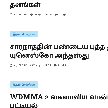
தளங்கள்
July 30, 2026
10 days
163
0
1
இதரச் செய்திகள்
சாரநாத்தின் பண்டைய புத்த 
யுனெஸ்கோ அந்தஸ்து
July 29, 2026
11 days
93
0
0
இதரச் செய்திகள்
WDMMA உலகளாவிய வான்
பட்டியல்