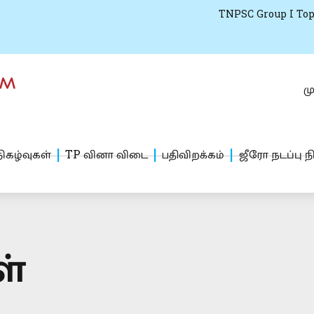
TNPSC Group I Top
மு
ிகழ்வுகள்
TP வினா விடை
பதிவிறக்கம்
ஜீரோ நடப்பு ந
ள்